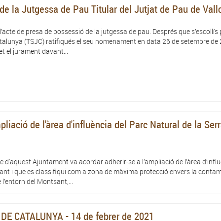
e la Jutgessa de Pau Titular del Jutjat de Pau de Vall
l’acte de presa de possessió de la jutgessa de pau. Després que s’escollís 
 Catalunya (TSJC) ratifiqués el seu nomenament en data 26 de setembre de 
et el jurament davant...
pliació de l'àrea d'influència del Parc Natural de la Serr
 d'aquest Ajuntament va acordar adherir-se a l’ampliació de l’àrea d’infl
sant i que es classifiqui com a zona de màxima protecció envers la conta
 l’entorn del Montsant,...
E CATALUNYA - 14 de febrer de 2021