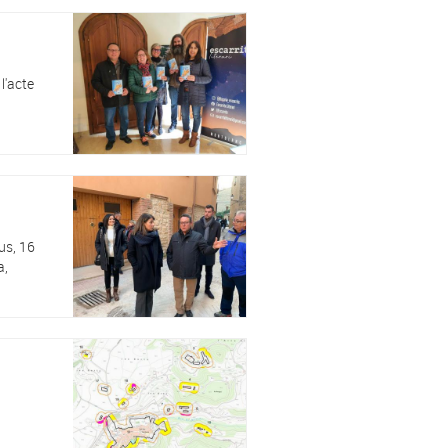
l'acte
us, 16
a,