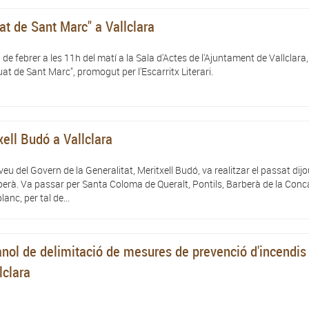
uat de Sant Marc" a Vallclara
 de febrer a les 11h del matí a la Sala d'Actes de l'Ajuntament de Vallclara, 
iguat de Sant Marc", promogut per l'Escarritx Literari.
xell Budó a Vallclara
veu del Govern de la Generalitat, Meritxell Budó, va realitzar el passat dijo
rberà. Va passar per Santa Coloma de Queralt, Pontils, Barberà de la Conc
anc, per tal de...
ànol de delimitació de mesures de prevenció d'incendis
lclara