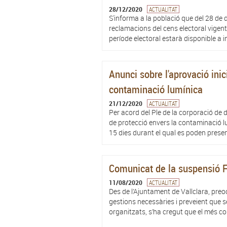
28/12/2020
ACTUALITAT
S'informa a la població que del 28 de 
reclamacions del cens electoral vigent
període electoral estarà disponible a i
Anunci sobre l'aprovació inic
contaminació lumínica
21/12/2020
ACTUALITAT
Per acord del Ple de la corporació de 
de protecció envers la contaminació l
15 dies durant el qual es poden present
Comunicat de la suspensió F
11/08/2020
ACTUALITAT
Des de l’Ajuntament de Vallclara, preoc
gestions necessàries i preveient que s
organitzats, s’ha cregut que el més co