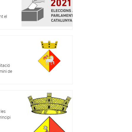
t el
itació
mini de
 les
incipi