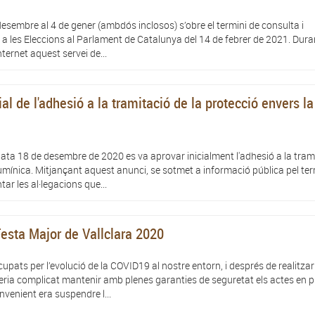
desembre al 4 de gener (ambdós inclosos) s’obre el termini de consulta i
 a les Eleccions al Parlament de Catalunya del 14 de febrer de 2021. Duran
nternet aquest servei de...
ial de l'adhesió a la tramitació de la protecció envers la
data 18 de desembre de 2020 es va aprovar inicialment l'adhesió a la tram
umínica. Mitjançant aquest anunci, se sotmet a informació pública pel ter
ar les al·legacions que...
esta Major de Vallclara 2020
upats per l’evolució de la COVID19 al nostre entorn, i després de realitzar
eria complicat mantenir amb plenes garanties de seguretat els actes en pr
nvenient era suspendre l...