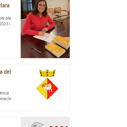
clara
per ple
2023 i
a del
uència
minació